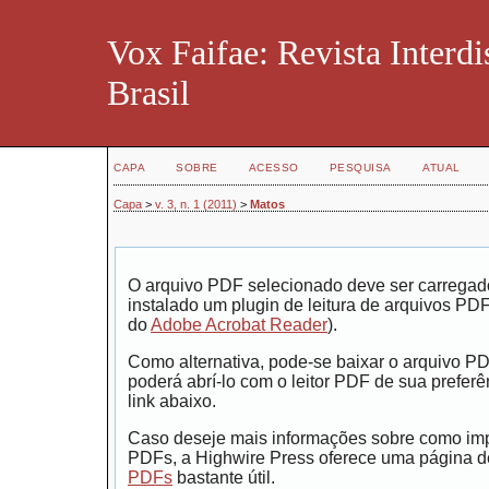
Vox Faifae: Revista Interd
Brasil
CAPA
SOBRE
ACESSO
PESQUISA
ATUAL
Capa
>
v. 3, n. 1 (2011)
>
Matos
O arquivo PDF selecionado deve ser carregad
instalado um plugin de leitura de arquivos PD
do
Adobe Acrobat Reader
).
Como alternativa, pode-se baixar o arquivo P
poderá abrí-lo com o leitor PDF de sua preferê
link abaixo.
Caso deseje mais informações sobre como impr
PDFs, a Highwire Press oferece uma página 
PDFs
bastante útil.