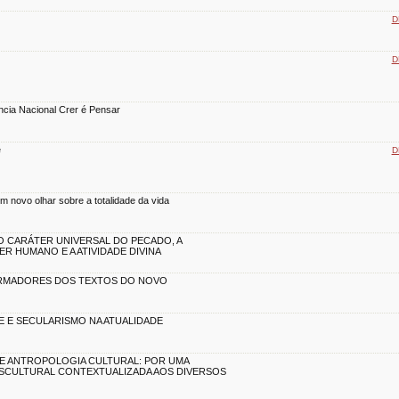
D
D
rência Nacional Crer é Pensar
e
D
m novo olhar sobre a totalidade da vida
: O CARÁTER UNIVERSAL DO PECADO, A
R HUMANO E A ATIVIDADE DIVINA
RMADORES DOS TEXTOS DO NOVO
E E SECULARISMO NA ATUALIDADE
E ANTROPOLOGIA CULTURAL: POR UMA
SCULTURAL CONTEXTUALIZADA AOS DIVERSOS