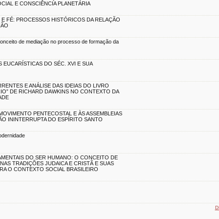
CIAL E CONSCIÊNCIA PLANETÁRIA
E FÉ: PROCESSOS HISTÓRICOS DA RELAÇÃO
IÃO
conceito de mediação no processo de formação da
EUCARÍSTICAS DO SÉC. XVI E SUA
RENTES E ANÁLISE DAS IDEIAS DO LIVRO
RIO” DE RICHARD DAWKINS NO CONTEXTO DA
ADE
 MOVIMENTO PENTECOSTAL E ÀS ASSEMBLEIAS
SÃO ININTERRUPTA DO ESPÍRITO SANTO
odernidade
AMENTAIS DO SER HUMANO: O CONCEITO DE
 NAS TRADIÇÕES JUDAICA E CRISTÃ E SUAS
RA O CONTEXTO SOCIAL BRASILEIRO
D