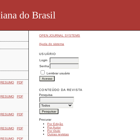
iana do Brasil
OPEN JOURNAL SYSTEMS
Ajuda do sistema
USUÁRIO
Login
Senha
Lembrar usuário
RESUMO
PDF
CONTEÚDO DA REVISTA
Pesquisa
RESUMO
PDF
RESUMO
PDF
Procurar
Por Edição
Por Autor
RESUMO
PDF
Por título
Outras revistas
RESUMO
PDF