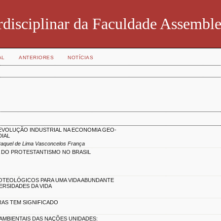
rdisciplinar da Faculdade Assemble
AL
ANTERIORES
NOTÍCIAS
EVOLUÇÃO INDUSTRIAL NA ECONOMIA GEO-
DIAL
 Raquel de Lima Vasconcelos França
A DO PROTESTANTISMO NO BRASIL
OTEOLÓGICOS PARA UMA VIDA ABUNDANTE
ERSIDADES DA VIDA
RAS TEM SIGNIFICADO
AMBIENTAIS DAS NAÇÕES UNIDADES: