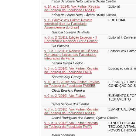
Fábio de Sousa Neto, Lázara Divina Coelho
v. 14, n. 2 (2024): Vox Faifae: Revista
Editorial
de Teologia da Faculdade FASSEB
Fábio de Sousa Neto, Lázara Divina Coelho
v. 15 (2025): Vox Faifae: Revista
EDITORIAL
Interdisciplinar da Faculdade
Assembleiana do Brasil
Glaucia Loureiro de Paula
v. 3, n. 2 (2011): Edição Especial - II
Editorial II Confe
Conferência Nacional Crer é Pensar
Os Editores
v. 3, n. 1 (2011): Revista de Ciências
Editorial Vox Faifa
Humanas e Letras das Faculdades
Integradas da Fama
Lázara Divina Coelho
v. 6, n. 1 (2014): Vox Faifae: Revista
Educação cristã: u
de Teologia da Faculdade FAIFA
Sherron Kay George
v. 10, n. 1 (2020): Vox Faifae: Revista
EFÉSIOS 2.1-10
de Teologia da Faculdade FASSEB
CONDIÇÃO DO SE
Cleub Evaristo Pereira
v. 2, n. 2 (2010): Vox Faifae:
ELEMENTOS FO
TESTAMENTO
Israel Serique dos Santos
v. 8, n. 1 (2018): Vox Faifae: Revista
ESPIRITUALIDAD
de Teologia da Faculdade FASSEB
Jeová Rodrigues dos Santos, Djalma Ribeiro
v. 5, n. 3 (2013): Vox Faifae: Revista
ETNOTEOLOGIA 
de Teologia da Faculdade FAIFA
TEOLOGIA TRAN
POVOS ÉTNICOS
Maria Leonardo