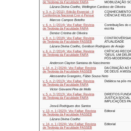
de Teologia da Faculdade FAIFA
MOBILIZAÇÃO SO
Lázara Divina Coelho, Wellington Cardoso de Oliveira
v. 3, n. 2 (2011): Edição Especial - II
CONHECIMENTO 
Conferência Nacional Crer é Pensar
CIÊNCIA E RELIG
Marcos Campos Botelho
v. 6, n. 1 (2014): Vox Faifae: Revista
Contribuições do 
de Teologia da Faculdade FAIFA
escrita
Denise Cristina de Oliveira
v. 8, n. 1 (2018): Vox Faifae: Revista
CONTROVÉRSIAS 
de Teologia da Faculdade FASSEB
ATUALIDADE
Lázara Divina Coelho, Genilson Rodrigues de Araújo
v. 6, n. 2 (2014): Vox Faifae: Revista
CRÍTICAS RECOR
de Teologia da Faculdade FAIFA
“DEUS, UM DELÍ
PÓS-MODERNID
Anderson Clayton Santana do Nascimento
v. 14, n. 2 (2024): Vox Faifae: Revista
DA CRIAÇÃO AO
de Teologia da Faculdade FASSEB
DE DEUS: A MIS
Alessandra Grangeiro, Fábio Sousa Neto
v. 5, n. 2 (2013): Vox Faifae: Revista
Didática na pós-m
de Teologia da Faculdade FAIFA
Victor Giovanni Pina de Mello
v. 5, n. 3 (2013): Vox Faifae: Revista
DIREITOS FUND
de Teologia da Faculdade FAIFA
JUSTIÇA SOCIAL
IMPLICAÇÕES PA
Jeová Rodrigues dos Santos
v. 13, n. 1 (2023): Vox Faifae: Revista
Editoral
de Teologia da Faculdade FASSEB
Lázara Divina Coelho
v. 14, n. 1 (2024): Vox Faifae: Revista
Editorial
de Teologia da Faculdade FASSEB