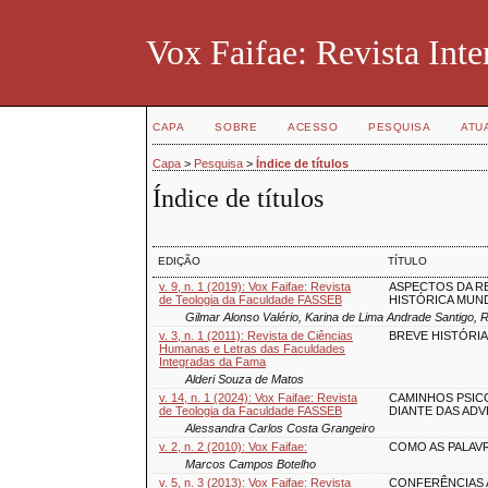
Vox Faifae: Revista Inte
CAPA
SOBRE
ACESSO
PESQUISA
ATU
Capa
>
Pesquisa
>
Índice de títulos
Índice de títulos
EDIÇÃO
TÍTULO
v. 9, n. 1 (2019): Vox Faifae: Revista
ASPECTOS DA R
de Teologia da Faculdade FASSEB
HISTÓRICA MUN
Gilmar Alonso Valério, Karina de Lima Andrade Santigo,
v. 3, n. 1 (2011): Revista de Ciências
BREVE HISTÓRI
Humanas e Letras das Faculdades
Integradas da Fama
Alderi Souza de Matos
v. 14, n. 1 (2024): Vox Faifae: Revista
CAMINHOS PSIC
de Teologia da Faculdade FASSEB
DIANTE DAS ADV
Alessandra Carlos Costa Grangeiro
v. 2, n. 2 (2010): Vox Faifae:
COMO AS PALAV
Marcos Campos Botelho
v. 5, n. 3 (2013): Vox Faifae: Revista
CONFERÊNCIAS 